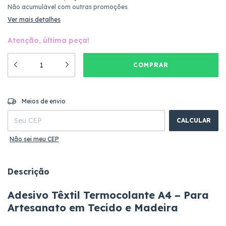
Não acumulável com outras promoções
Ver mais detalhes
Atenção, última peça!
ALTERAR CEP
Entregas para o CEP:
Meios de envio
CALCULAR
Não sei meu CEP
Descrição
Adesivo Têxtil Termocolante A4 – Para
Artesanato em Tecido e Madeira