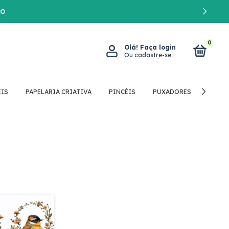
TO
0
Olá!
Faça login
Ou cadastre-se
ÉIS
PAPELARIA CRIATIVA
PINCÉIS
PUXADORES
STENC