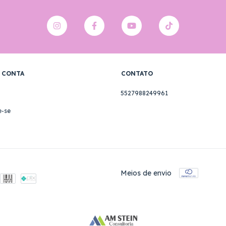
 CONTA
CONTATO
5527988249961
e-se
Meios de envio